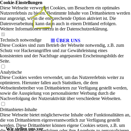
Cookie-Einstellungen
Diese Webseite verwendet Cookies, um Besuchern ein optimales
Nutzererlebnis zu bieten. Bestimmte Inhalte von Drittanbietern werden
nur angezeigt, wenn die entsprechende Option aktiviert ist. Die
Datenverarbeitung kann dann auch in einem Drittland erfolgen.
Weitere Informationen hierzu in der Datenschutzerklärung.
Technisch notwendige
ÜBER UNS
Diese Cookies sind zum Betrieb der Webseite notwendig, z.B. zum
Schutz vor Hackerangriffen und zur Gewährleistung eines
konsistenten und der Nachfrage angepassten Erscheinungsbilds der
Seite.
Analytische
Diese Cookies werden verwendet, um das Nutzererlebnis weiter zu
optimieren. Hierunter fallen auch Statistiken, die dem
Webseitenbetreiber von Drittanbietern zur Verfügung gestellt werden,
sowie die Ausspielung von personalisierter Werbung durch die
Nachverfolgung der Nutzeraktivität über verschiedene Webseiten.
Drittanbieter-Inhalte
Diese Webseite bietet möglicherweise Inhalte oder Funktionalitäten an,
die von Drittanbietern eigenverantwortlich zur Verfügung gestellt
werden. Diese Drittanbieter können eigene Cookies setzen, z.B. um
Wir stellen uns vor
die Nutzeraktivität zu verfolgen oder ihre Angebote zu personalisieren