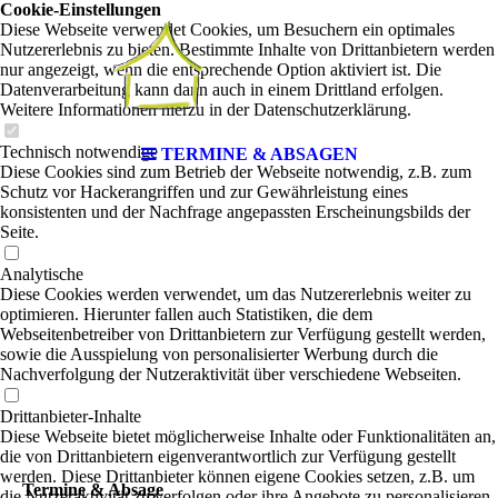
Cookie-Einstellungen
Diese Webseite verwendet Cookies, um Besuchern ein optimales
Nutzererlebnis zu bieten. Bestimmte Inhalte von Drittanbietern werden
nur angezeigt, wenn die entsprechende Option aktiviert ist. Die
Datenverarbeitung kann dann auch in einem Drittland erfolgen.
Weitere Informationen hierzu in der Datenschutzerklärung.
Technisch notwendige
TERMINE & ABSAGEN
Diese Cookies sind zum Betrieb der Webseite notwendig, z.B. zum
Schutz vor Hackerangriffen und zur Gewährleistung eines
konsistenten und der Nachfrage angepassten Erscheinungsbilds der
Seite.
Analytische
Diese Cookies werden verwendet, um das Nutzererlebnis weiter zu
optimieren. Hierunter fallen auch Statistiken, die dem
Webseitenbetreiber von Drittanbietern zur Verfügung gestellt werden,
sowie die Ausspielung von personalisierter Werbung durch die
Nachverfolgung der Nutzeraktivität über verschiedene Webseiten.
Drittanbieter-Inhalte
Diese Webseite bietet möglicherweise Inhalte oder Funktionalitäten an,
die von Drittanbietern eigenverantwortlich zur Verfügung gestellt
werden. Diese Drittanbieter können eigene Cookies setzen, z.B. um
Termine & Absage
die Nutzeraktivität zu verfolgen oder ihre Angebote zu personalisieren